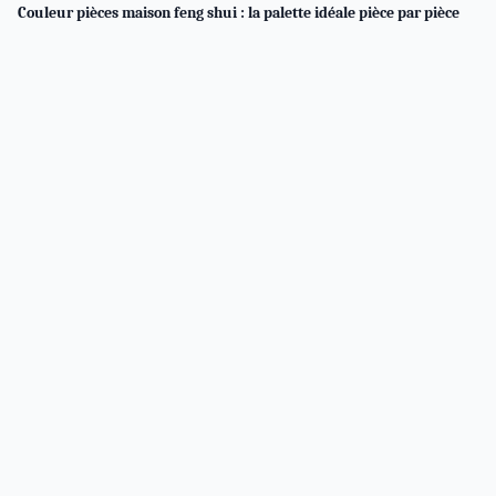
Couleur pièces maison feng shui : la palette idéale pièce par pièce
Maison Amalrie, votre guide de reference sur l'art de vivre a
la maison : decoration, renovation, immobilier et voyages
dans des demeures de caractere.
RUBRIQUES
Voyage & Tourisme
Decoration
Maison
Immobilier